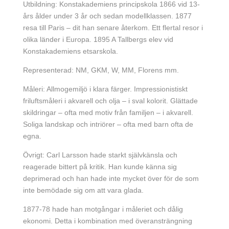
Utbildning: Konstakademiens principskola 1866 vid 13-
års ålder under 3 år och sedan modellklassen. 1877
resa till Paris – dit han senare återkom. Ett flertal resor i
olika länder i Europa. 1895 A Tallbergs elev vid
Konstakademiens etsarskola.
Representerad: NM, GKM, W, MM, Florens mm.
Måleri: Allmogemiljö i klara färger. Impressionistiskt
friluftsmåleri i akvarell och olja – i sval kolorit. Glättade
skildringar – ofta med motiv från familjen – i akvarell.
Soliga landskap och intriörer – ofta med barn ofta de
egna.
Övrigt: Carl Larsson hade starkt självkänsla och
reagerade bittert på kritik. Han kunde känna sig
deprimerad och han hade inte mycket över för de som
inte bemödade sig om att vara glada.
1877-78 hade han motgångar i måleriet och dålig
ekonomi. Detta i kombination med överansträngning