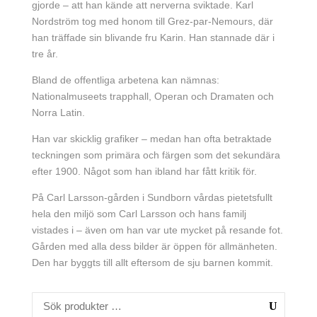
gjorde – att han kände att nerverna sviktade. Karl
Nordström tog med honom till Grez-par-Nemours, där
han träffade sin blivande fru Karin. Han stannade där i
tre år.
Bland de offentliga arbetena kan nämnas:
Nationalmuseets trapphall, Operan och Dramaten och
Norra Latin.
Han var skicklig grafiker – medan han ofta betraktade
teckningen som primära och färgen som det sekundära
efter 1900. Något som han ibland har fått kritik för.
På Carl Larsson-gården i Sundborn vårdas pietetsfullt
hela den miljö som Carl Larsson och hans familj
vistades i – även om han var ute mycket på resande fot.
Gården med alla dess bilder är öppen för allmänheten.
Den har byggts till allt eftersom de sju barnen kommit.