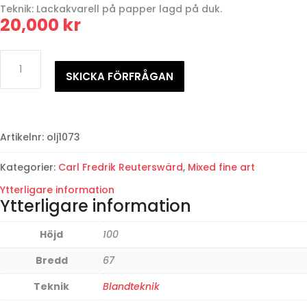
Teknik: Lackakvarell på papper lagd på duk.
20,000
kr
Carl
Fredrik
SKICKA FÖRFRÅGAN
Reuterswärd
mängd
Artikelnr:
olj1073
Kategorier:
Carl Fredrik Reuterswärd
,
Mixed fine art
Ytterligare information
Ytterligare information
Höjd
100
Bredd
67
Teknik
Blandteknik