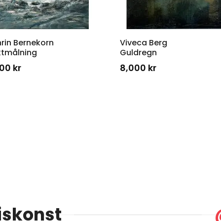
rin Bernekorn
Viveca Berg
ktmålning
Guldregn
200
kr
8,000
kr
Kliv in i ateljén!
iskonst