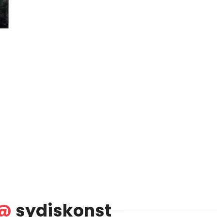
@
sydiskonst