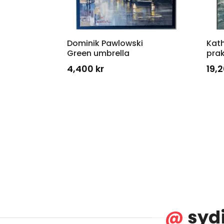
Dominik Pawlowski
Kath
Green umbrella
pra
4,400
kr
19,
@
syd