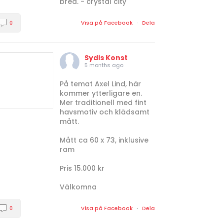
bred. - crystal city
0
Visa på Facebook
·
Dela
Sydis Konst
5 months ago
På temat Axel Lind, här
kommer ytterligare en.
Mer traditionell med fint
havsmotiv och klädsamt
mått.
Mått ca 60 x 73, inklusive
ram
Pris 15.000 kr
Välkomna
0
Visa på Facebook
·
Dela