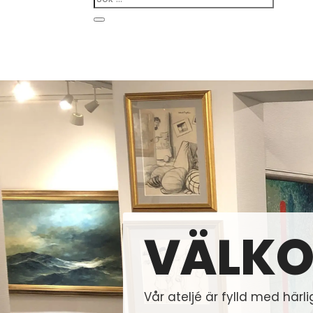
VÄLKO
Vår ateljé är fylld med härli