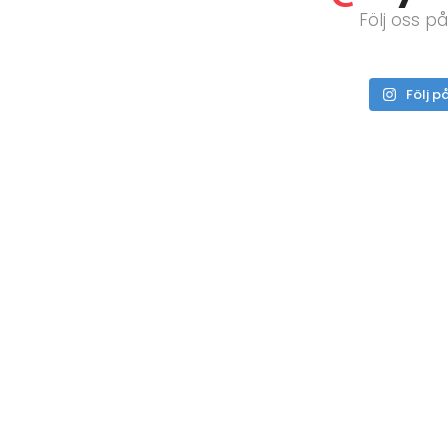
Följ oss p
Följ p