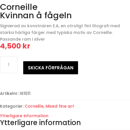
Corneille
Kvinnan å fågeln
Signierad av konstnären E.A, en otroligt fint litografi med
starka härliga färger med typiska motiv av Corneille.
Passande ram i silver
4,500
kr
Corneille
Kvinnan
SKICKA FÖRFRÅGAN
å
fågeln
mängd
Artikelnr:
lit1011
Kategorier:
Corneille
,
Mixed fine art
Ytterligare information
Ytterligare information