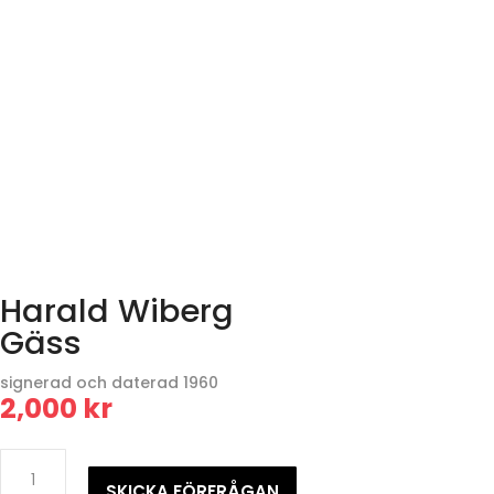
Harald Wiberg
Gäss
signerad och daterad 1960
2,000
kr
Harald
WibergGäss
SKICKA FÖRFRÅGAN