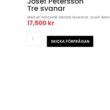
Josef Petersson
Tre svanar
Med en fantastik teknink levererar Josef denn
17,500
kr
Josef
PeterssonTre
SKICKA FÖRFRÅGAN
svanar
mängd