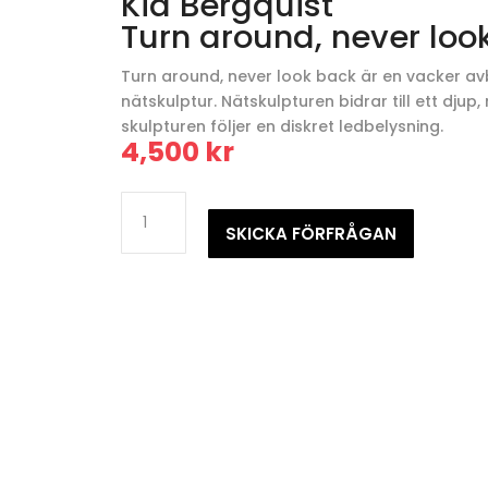
Kia Bergquist
Turn around, never loo
Turn around, never look back är en vacker av
nätskulptur. Nätskulpturen bidrar till ett dju
skulpturen följer en diskret ledbelysning.
4,500
kr
Kia
BergquistTurn
SKICKA FÖRFRÅGAN
around,
never
look
back
mängd