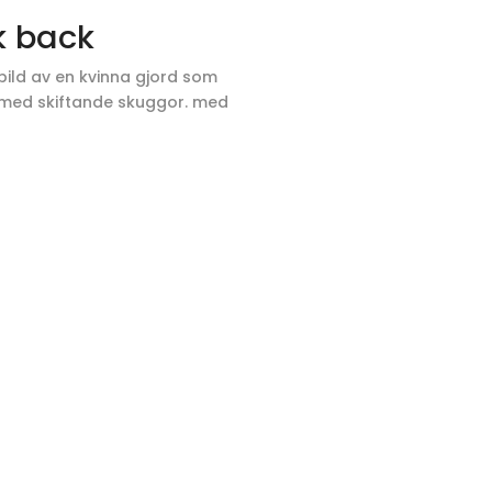
k back
bild av en kvinna gjord som
p, med skiftande skuggor. med