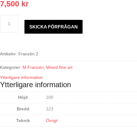
7,500
kr
M.Franzén
mängd
SKICKA FÖRFRÅGAN
Artikelnr:
Franzén 2
Kategorier:
M.Franzén
,
Mixed fine art
Ytterligare information
Ytterligare information
Höjd
100
Bredd
123
Teknik
Övrigt