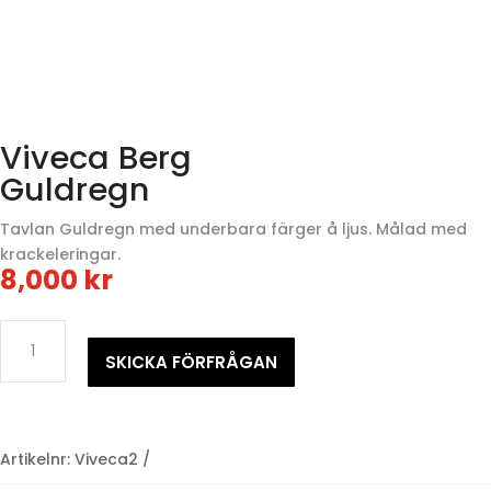
Viveca Berg
Guldregn
Tavlan Guldregn med underbara färger å ljus. Målad med
krackeleringar.
8,000
kr
Viveca
BergGuldregn
SKICKA FÖRFRÅGAN
mängd
Artikelnr:
Viveca2