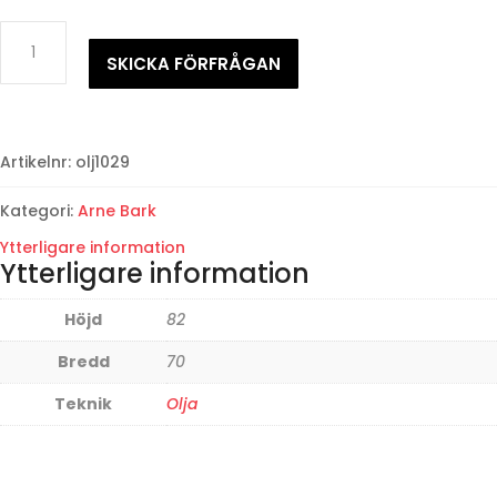
Arne
BarkHerdeflicka
SKICKA FÖRFRÅGAN
med
getter
mängd
Artikelnr:
olj1029
Kategori:
Arne Bark
Ytterligare information
Ytterligare information
Höjd
82
Bredd
70
Teknik
Olja