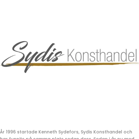
År 1996 startade Kenneth Sydefors, Sydis Konsthandel och
har funnits på samma plats sedan dess. Sedan i år nu med