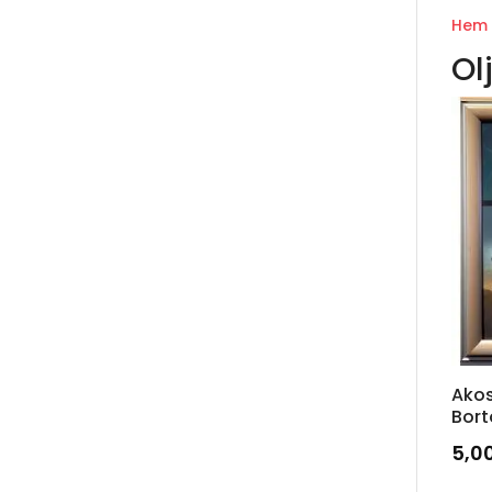
Hem
Ol
Akos
Bor
5,0