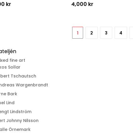
00
kr
4,000
kr
1
2
3
4
 ateljén
ixed fine art
kos Sollar
lbert Tschautsch
ndreas Wargenbrandt
rne Bark
xel Lind
engt Lindström
ert Johnny Nilsson
alle Örnemark