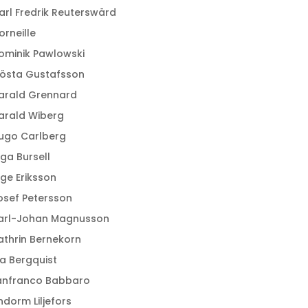
arl Fredrik Reuterswärd
orneille
ominik Pawlowski
östa Gustafsson
arald Grennard
arald Wiberg
ugo Carlberg
nga Bursell
nge Eriksson
osef Petersson
arl-Johan Magnusson
athrin Bernekorn
ia Bergquist
anfranco Babbaro
indorm Liljefors