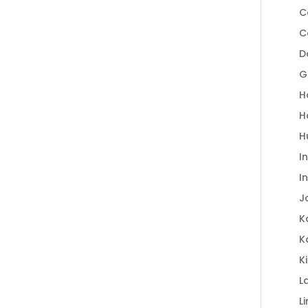
C
C
D
G
H
H
H
I
I
J
K
K
K
L
L