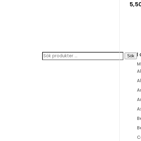
5,5
I
Sök
Sök
efter:
M
A
A
A
A
A
B
B
C