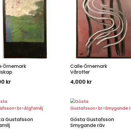
e Örnemark
Calle Örnemark
dskap
Våroffer
00
kr
4,000
kr
ta Gustafsson
Gösta Gustafsson
amilj
Smygande räv