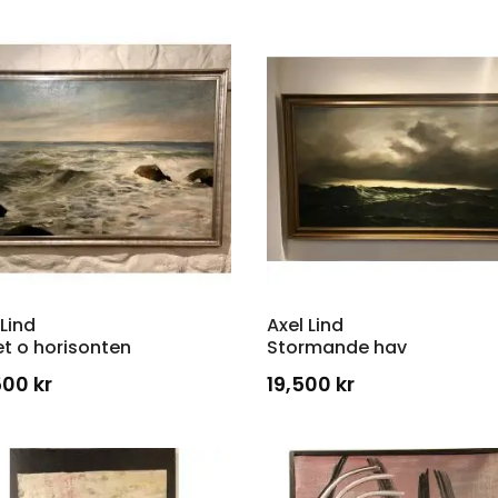
 Lind
Axel Lind
t o horisonten
Stormande hav
500
kr
19,500
kr