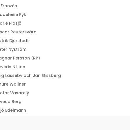
.Franzén
adeleine Pyk
arie Plosjö
scar Reutersvärd
atrik Djurstedt
eter Nyström
agnar Persson (RP)
everin Nilson
tig Lasseby och Jan Gissberg
hure Wallner
ictor Vasarely
iveca Berg
rjö Edelmann