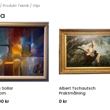
/ Produkt Teknik / Olja
ja
 Sollar
Albert Tschautsch
tom
Praktmålning
00
kr
0
kr