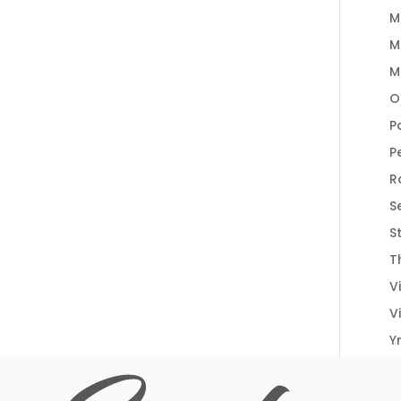
M
M
M
O
P
P
R
S
S
T
V
V
Y