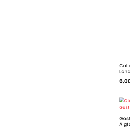
Call
Lan
6,0
Gös
Älgf