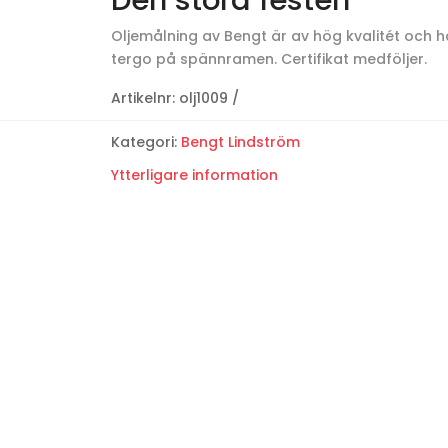
Den stora festen
Oljemålning av Bengt är av hög kvalitét och han
tergo på spännramen. Certifikat medföljer.
Artikelnr:
olj1009
Kategori:
Bengt Lindström
Ytterligare information