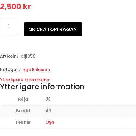
2,500
kr
Inge
ErikssonGrannar
SKICKA FÖRFRÅGAN
träffas
mängd
Artikelnr:
olj1050
Kategori:
Inge Eriksson
Ytterligare information
Ytterligare information
Höjd
38
Bredd
46
Teknik
Olja