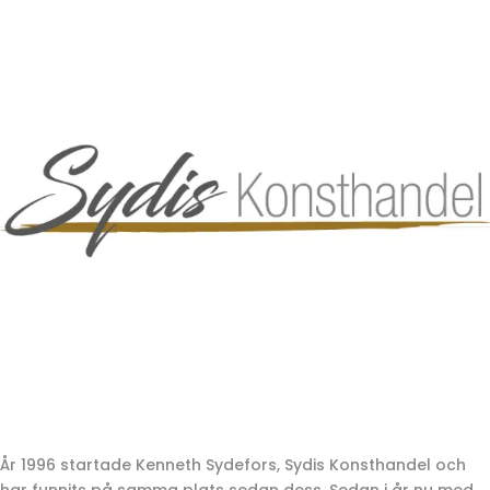
År 1996 startade Kenneth Sydefors, Sydis Konsthandel och
har funnits på samma plats sedan dess. Sedan i år nu med