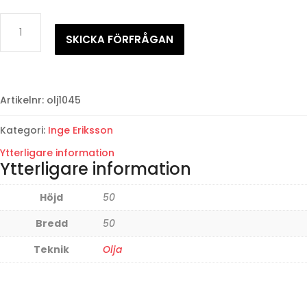
Inge
ErikssonHem
SKICKA FÖRFRÅGAN
från
lördagsdansen
mängd
Artikelnr:
olj1045
Kategori:
Inge Eriksson
Ytterligare information
Ytterligare information
Höjd
50
Bredd
50
Teknik
Olja