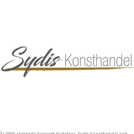
År 1996 startade Kenneth Sydefors, Sydis Konsthandel och