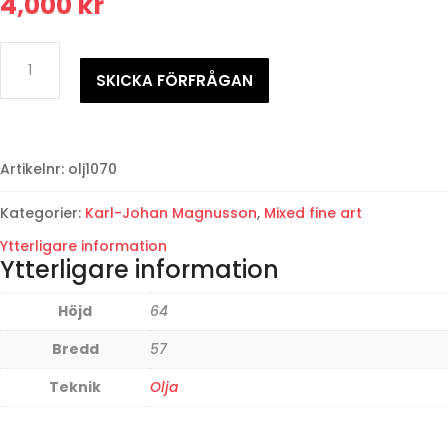
4,000
kr
Karl-
Johan
SKICKA FÖRFRÅGAN
MagnussonKörsbär
mängd
Artikelnr:
olj1070
Kategorier:
Karl-Johan Magnusson
,
Mixed fine art
Ytterligare information
Ytterligare information
Höjd
64
Bredd
57
Teknik
Olja