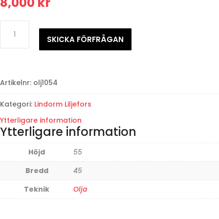
8,000
kr
Lindorm
LiljeforsFåglar
SKICKA FÖRFRÅGAN
i
vinterlandskap
mängd
Artikelnr:
olj1054
Kategori:
Lindorm Liljefors
Ytterligare information
Ytterligare information
Höjd
55
Bredd
45
Teknik
Olja