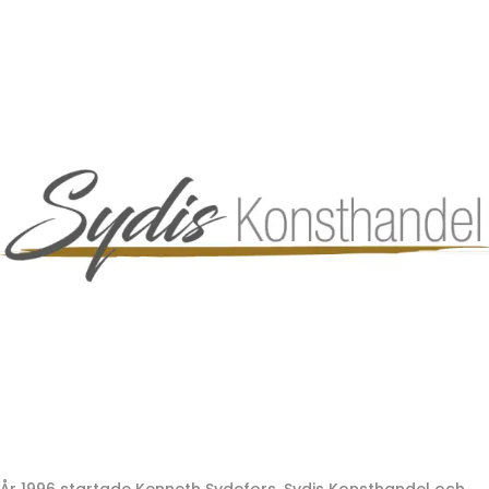
År 1996 startade Kenneth Sydefors, Sydis Konsthandel och