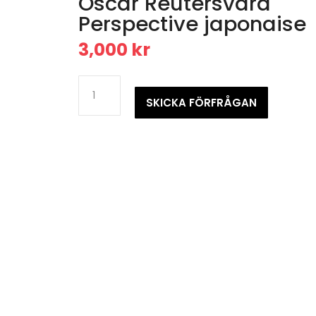
Oscar Reutersvärd
Perspective japonaise
3,000
kr
Oscar
ReutersvärdPerspective
SKICKA FÖRFRÅGAN
japonaise
mängd