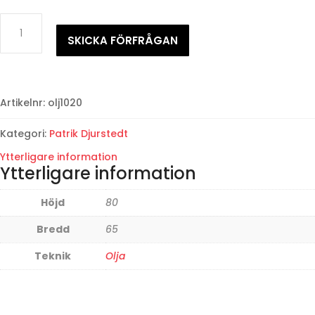
Patrik
DjurstedtStileben
SKICKA FÖRFRÅGAN
mängd
Artikelnr:
olj1020
Kategori:
Patrik Djurstedt
Ytterligare information
Ytterligare information
Höjd
80
Bredd
65
Teknik
Olja