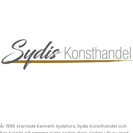
År 1996 startade Kenneth Sydefors, Sydis Konsthandel och
har funnits på samma plats sedan dess. Sedan i år nu med