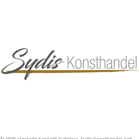
År 1996 startade Kenneth Sydefors, Sydis Konsthandel och