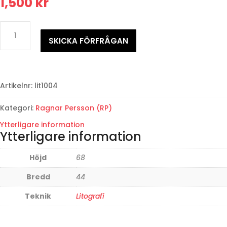
1,500
kr
Ragnar
PerssonDragspelaren
SKICKA FÖRFRÅGAN
mängd
Artikelnr:
lit1004
Kategori:
Ragnar Persson (RP)
Ytterligare information
Ytterligare information
Höjd
68
Bredd
44
Teknik
Litografi